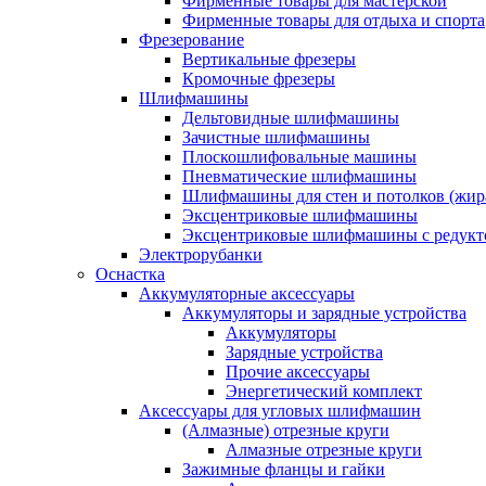
Фирменные товары для мастерской
Фирменные товары для отдыха и спорта
Фрезерование
Вертикальные фрезеры
Кромочные фрезеры
Шлифмашины
Дельтовидные шлифмашины
Зачистные шлифмашины
Плоскошлифовальные машины
Пневматические шлифмашины
Шлифмашины для стен и потолков (жир
Эксцентриковые шлифмашины
Эксцентриковые шлифмашины с редукт
Электрорубанки
Оснастка
Аккумуляторные аксессуары
Аккумуляторы и зарядные устройства
Аккумуляторы
Зарядные устройства
Прочие аксессуары
Энергетический комплект
Аксессуары для угловых шлифмашин
(Алмазные) отрезные круги
Алмазные отрезные круги
Зажимные фланцы и гайки