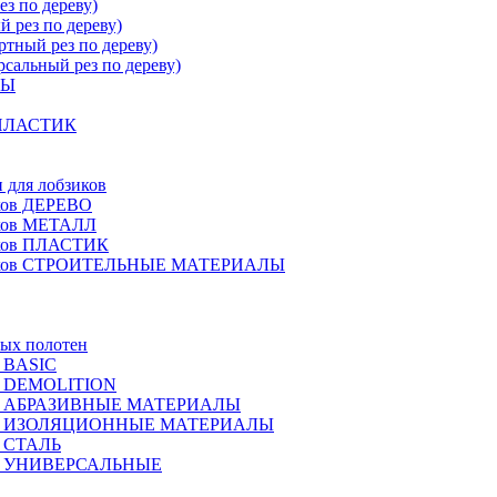
 по дереву)
рез по дереву)
ный рез по дереву)
льный рез по дереву)
ЛЫ
ПЛАСТИК
 для лобзиков
иков ДЕРЕВО
иков МЕТАЛЛ
иков ПЛАСТИК
бзиков СТРОИТЕЛЬНЫЕ МАТЕРИАЛЫ
ых полотен
а BASIC
на DEMOLITION
тна АБРАЗИВНЫЕ МАТЕРИАЛЫ
отна ИЗОЛЯЦИОННЫЕ МАТЕРИАЛЫ
а СТАЛЬ
тна УНИВЕРСАЛЬНЫЕ