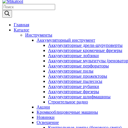
Products
search
Главная
Каталог
Инструменты
Аккумуляторный инструмент
Аккумуляторные дрели-шуруповерты
Аккумуляторные кромочные фрезеры
Аккумуляторные лобзики
Аккумуляторные мультитулы (реновато
Аккумуляторные перфораторы
Аккумуляторные пилы
Аккумуляторные прожекторы
Аккумуляторные пылесосы
Аккумуляторные рубанки
Аккумуляторные фрезеры
Аккумуляторные шлифмашины
Строительное радио
Акции
Кромкооблицовочные машины
Новинки
Освещение
Контрольные лампы (бокового света)