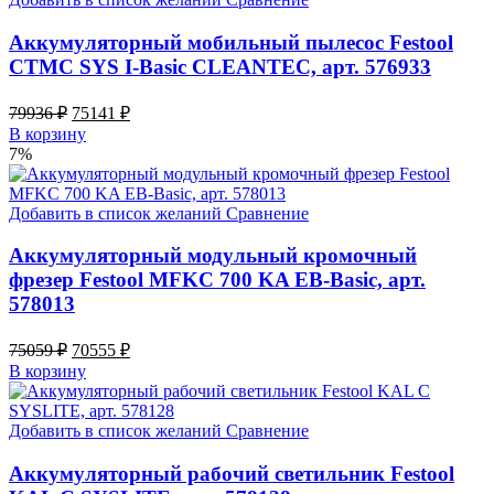
Аккумуляторный мобильный пылесос Festool
CTMC SYS I-Basic CLEANTEC, арт. 576933
Original
Current
79936
₽
75141
₽
price
price
В корзину
was:
is:
7%
79936 ₽.
75141 ₽.
Добавить в список желаний
Сравнение
Аккумуляторный модульный кромочный
фрезер Festool MFKC 700 KA EB-Basic, арт.
578013
Original
Current
75059
₽
70555
₽
price
price
В корзину
was:
is:
75059 ₽.
70555 ₽.
Добавить в список желаний
Сравнение
Аккумуляторный рабочий светильник Festool