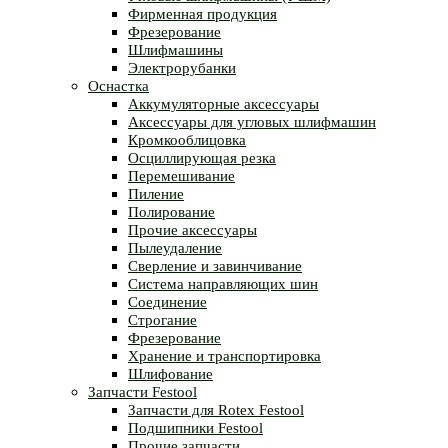
Фирменная продукция
Фрезерование
Шлифмашины
Электрорубанки
Оснастка
Аккумуляторные аксессуары
Аксессуары для угловых шлифмашин
Кромкооблицовка
Осциллирующая резка
Перемешивание
Пиление
Полирование
Прочие аксессуары
Пылеудаление
Сверление и завинчивание
Система направляющих шин
Соединение
Строгание
Фрезерование
Хранение и транспортировка
Шлифование
Запчасти Festool
Запчасти для Rotex Festool
Подшипники Festool
Прочие запчасти