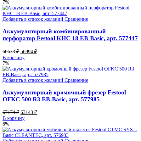
was:
is:
7%
69114 ₽.
64966 ₽.
Добавить в список желаний
Сравнение
Аккумуляторный комбинированный
перфоратор Festool KHC 18 EB-Basic, арт. 577447
Original
Current
60633
₽
56994
₽
price
price
В корзину
was:
is:
7%
60633 ₽.
56994 ₽.
Добавить в список желаний
Сравнение
Аккумуляторный кромочный фрезер Festool
OFKC 500 R3 EB-Basic, арт. 577985
Original
Current
67174
₽
63143
₽
price
price
В корзину
was:
is:
6%
67174 ₽.
63143 ₽.
Добавить в список желаний
Сравнение