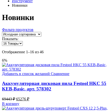
Инструмент
Новинки
Новинки
Фильтр продуктов
Показать:
Отображение 1–16 из 46
6%
Добавить в список желаний
Сравнение
Аккумуляторная дисковая пила Festool HKC 55
KEB-Basic, арт. 578302
Original
Current
69443
₽
65276
₽
price
price
В корзину
was:
is: