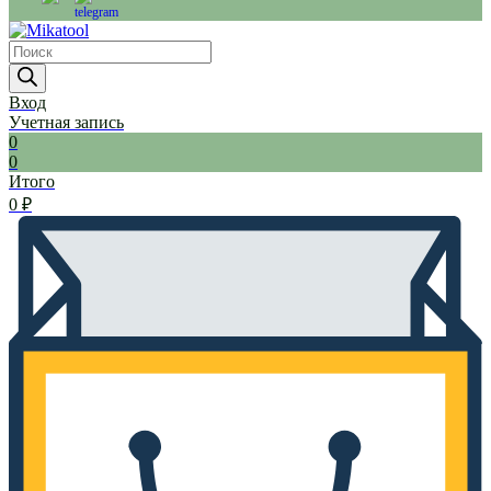
Products
search
Вход
Учетная запись
0
0
Итого
0
₽