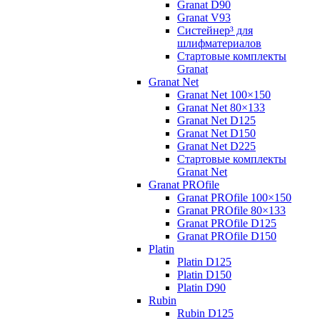
Granat D90
Granat V93
Систейнер³ для
шлифматериалов
Стартовые комплекты
Granat
Granat Net
Granat Net 100×150
Granat Net 80×133
Granat Net D125
Granat Net D150
Granat Net D225
Стартовые комплекты
Granat Net
Granat PROfile
Granat PROfile 100×150
Granat PROfile 80×133
Granat PROfile D125
Granat PROfile D150
Platin
Platin D125
Platin D150
Platin D90
Rubin
Rubin D125