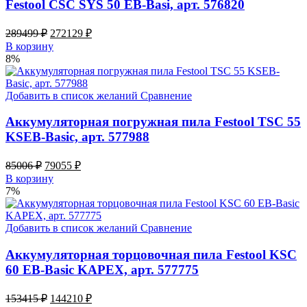
Festool CSC SYS 50 EB-Basi, арт. 576820
Original
Current
289499
₽
272129
₽
price
price
В корзину
was:
is:
8%
289499 ₽.
272129 ₽.
Добавить в список желаний
Сравнение
Аккумуляторная погружная пила Festool TSC 55
KSEB-Basic, арт. 577988
Original
Current
85006
₽
79055
₽
price
price
В корзину
was:
is:
7%
85006 ₽.
79055 ₽.
Добавить в список желаний
Сравнение
Аккумуляторная торцовочная пила Festool KSC
60 EB-Basic KAPEX, арт. 577775
Original
Current
153415
₽
144210
₽