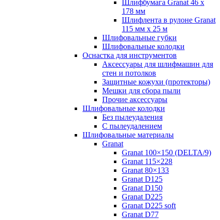
Шлифбумага Granat 46 x
178 мм
Шлифлента в рулоне Granat
115 мм x 25 м
Шлифовальные губки
Шлифовальные колодки
Оснастка для инструментов
Аксессуары для шлифмашин для
стен и потолков
Защитные кожухи (протекторы)
Мешки для сбора пыли
Прочие аксессуары
Шлифовальные колодки
Без пылеудаления
С пылеудалением
Шлифовальные материалы
Granat
Granat 100×150 (DELTA/9)
Granat 115×228
Granat 80×133
Granat D125
Granat D150
Granat D225
Granat D225 soft
Granat D77