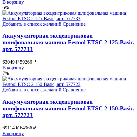
price
price
В корзину
was:
is:
6%
153415 ₽.
144210 ₽.
Добавить в список желаний
Сравнение
Аккумуляторная эксцентриковая
шлифовальная машина Festool ETSC 2 125-Basic,
арт. 577733
Original
Current
63049
₽
59266
₽
price
price
В корзину
was:
is:
7%
63049 ₽.
59266 ₽.
Добавить в список желаний
Сравнение
Аккумуляторная эксцентриковая
шлифовальная машина Festool ETSC 2 150-Basic,
арт. 577723
Original
Current
69114
₽
64966
₽
price
price
В корзину