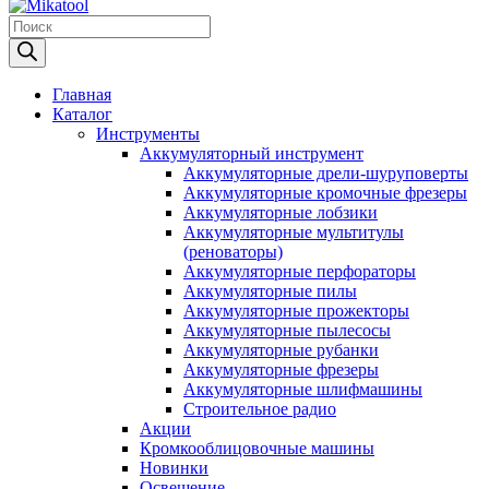
Products
search
Главная
Каталог
Инструменты
Аккумуляторный инструмент
Аккумуляторные дрели-шуруповерты
Аккумуляторные кромочные фрезеры
Аккумуляторные лобзики
Аккумуляторные мультитулы
(реноваторы)
Аккумуляторные перфораторы
Аккумуляторные пилы
Аккумуляторные прожекторы
Аккумуляторные пылесосы
Аккумуляторные рубанки
Аккумуляторные фрезеры
Аккумуляторные шлифмашины
Строительное радио
Акции
Кромкооблицовочные машины
Новинки
Освещение