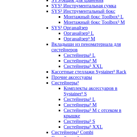
SYS-Ящик для хранения
SYS³ Инструментальная сумка
SYS³ Инструментальный бокс
Монтажный бокс Toolbox³ L
Монтажный бокс Toolbox³ M
SYS³ Органайзер
Органайзер³ L
Органайзер³ М
Вкладыши из пеноматериала для
систейнеров
Систейнеры³ L
Систейнеры³ M
Систейнеры³ XXL
Кассетные стеллажи Systainer³ Rack
Прочие аксессуары
Систейнеры³
Комплекты аксессуаров в
Systainer³ S
Систейнеры³ L
Систейнеры³ M
Систейнеры³ M с отсеком в
крышке
Систейнеры³ S
Систейнеры³ XXL
Систейнеры³ Combi