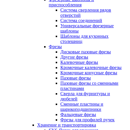
приспособления
Система сверления рядов
отверстий
Система соединений
Универсальные фрезерные
шаблоны
Шаблоны для кухонных
столешниц
Фрезы
Дисковые пазовые фрезы
Другие фрезы
Калевочные фрезы
Кромочные калевочные фрезы
Кромочные конусные фрезы
Пазовые фрезы
Пазовые фрезы со сменными
пластинами
Сверла для фурнитуры и
дюбелей
Сменные пластины и
шарикоподшипники
Фальцевые фрезы
Фрезы для профилей ручек
Хранение и транспортировка