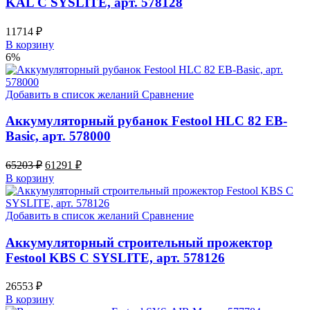
KAL C SYSLITE, арт. 578128
11714
₽
В корзину
6%
Добавить в список желаний
Сравнение
Аккумуляторный рубанок Festool HLC 82 EB-
Basic, арт. 578000
Original
Current
65203
₽
61291
₽
price
price
В корзину
was:
is:
65203 ₽.
61291 ₽.
Добавить в список желаний
Сравнение
Аккумуляторный строительный прожектор
Festool KBS C SYSLITE, арт. 578126
26553
₽
В корзину